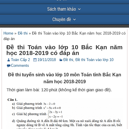
Sách tham khảo
Chuyên đề
Home
»
Đề thi
»
Đề thi Toán vào lớp 10 Bắc Kạn năm học 2018-2019 có
đáp án
Đề thi Toán vào lớp 10 Bắc Kạn năm
học 2018-2019 có đáp án
Toán Cấp 2
19/11/2018
Đề thi
,
Đề thi Toán vào lớp 10
Comments
Đề thi tuyển sinh vào lớp 10 môn Toán tỉnh Bắc Kạn
năm học 2018-2019
Thời gian làm bài: 120 phút (không kể thời gian giao đề).