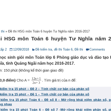
 thi
»
Đề thi HSG môn Toán 6 huyện Tư Nghĩa năm 2016-2017
hi HSG môn Toán 6 huyện Tư Nghĩa năm 2
Cấp 2
12/09/2018
Đề kiểm tra, đề thi Toán 6
,
Đề thi
Comments
 học sinh giỏi môn Toán lớp 6 Phòng giáo dục và đào tạo
ĩa, tỉnh Quảng Ngãi năm học 2016-2017.
n: 150 phút (không kể thời gian giao đề)
12
n
+
1
2
n
+
3
(3,0 điểm)
Cho A =
. Tìm giá trị của n để:
 kiểm tra 15 phút – Đề 2 – Tính chất cơ bản của phân số
 kiểm tra 15 phút – Đề 1 – Tính chất cơ bản của phân số
 kiểm tra 15 phút Toán 6 – Đề số 8 – Mở rộng khái niệm phân số, 
ng nhau
 kiểm tra 15 phút Toán 6 – Đề số 7 -Mở rộng khái niệm phân số, 