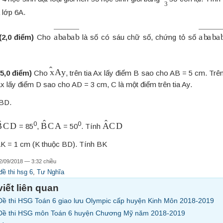
 lớp 6A.
a
b
a
b
a
b
―
a
b
a
b
(2,0 điểm)
Cho
là số có sáu chữ số, chứng tỏ số
x
A
y
^
(5,0 điểm)
Cho
, trên tia Ax lấy điểm B sao cho AB = 5 cm. Trên 
Ax lấy điểm D sao cho AD = 3 cm, C là một điểm trên tia Ay.
 BD.
B
C
D
^
B
C
A
^
A
C
D
^
0
0
= 85
,
= 50
. Tính
 AK = 1 cm (K thuộc BD). Tính BK
2/09/2018 — 3:32 chiều
đề thi hsg 6
,
Tư Nghĩa
viết liên quan
Đề thi HSG Toán 6 giao lưu Olympic cấp huyện Kinh Môn 2018-2019
Đề thi HSG môn Toán 6 huyện Chương Mỹ năm 2018-2019