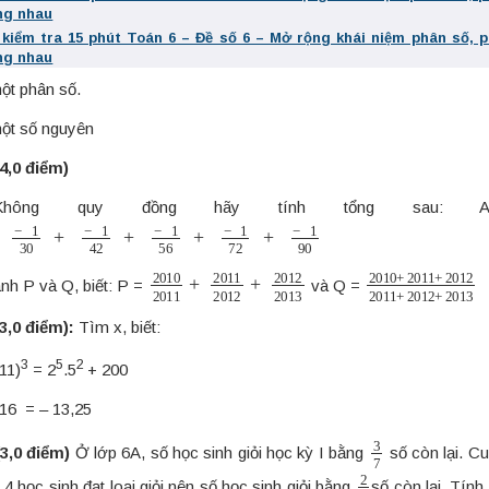
ng nhau
 kiểm tra 15 phút Toán 6 – Đề số 6 – Mở rộng khái niệm phân số, 
ng nhau
một phân số.
một số nguyên
(4,0 điểm)
Không quy đồng hãy tính tổng sau:
−
1
30
+
−
1
42
+
−
1
56
+
−
1
72
+
−
1
90
2010
2011
+
2011
2012
+
2012
2010
2013
+
2011
+
2
nh P và Q, biết: P =
và Q =
(3,0 điểm):
Tìm x, biết:
3
5
2
 11)
= 2
.5
+ 200
 16
= – 13,25
3
7
(3,0 điểm)
Ở lớp 6A, số học sinh giỏi học kỳ I bằng
số còn lại. C
2
3
4 học sinh đạt loại giỏi nên số học sinh giỏi bằng
số còn lại. Tính