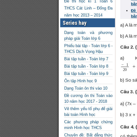
Đề thi học kì 1 Toán 6
bằ
THCS Cát Linh – Đống Đa
Đề
năm học 2013 – 2014
bằ
Series hay
a) A là 
Dạng toán và phương
b) A là 
pháp giải Toán lớp 6
Phiếu bài tập - Toán lớp 6 -
Câu 2. 
THCS Dịch Vọng Hậu
a) 
Bài tập tuần - Toán lớp 7
−
1
20
+
Bài tập tuần - Toán lớp 8
Bài tập tuần - Toán lớp 9
b) So sá
Ôn tập Hình học 9
Dạng Toán ôn thi vào 10
Câu 3. 
Đề cương ôn thi Toán vào
10 năm học 2017 - 2018
a) (7x –
Vẽ thêm yếu tố phụ để giải
b) 3
x +
bài toán Hình học
Các phương pháp chứng
Câu 4. 
minh Hình học THCS
Chuyên đề: Bất đẳng thức
có thêm 