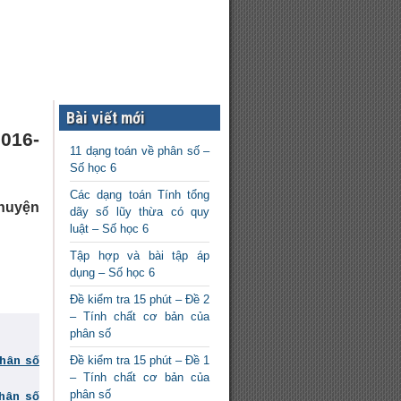
Bài viết mới
016-
11 dạng toán về phân số –
Số học 6
Các dạng toán Tính tổng
 huyện
dãy số lũy thừa có quy
luật – Số học 6
Tập hợp và bài tập áp
dụng – Số học 6
Đề kiểm tra 15 phút – Đề 2
– Tính chất cơ bản của
phân số
Đề kiểm tra 15 phút – Đề 1
phân số
– Tính chất cơ bản của
phân số
phân số