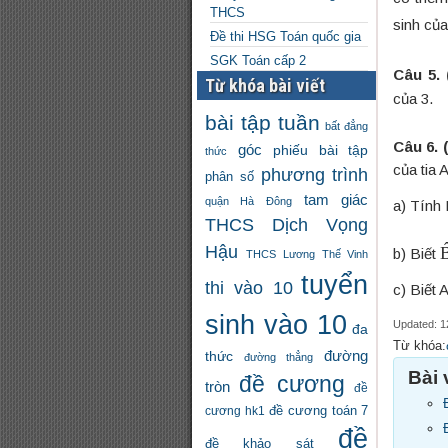
THCS
sinh của
Đề thi HSG Toán quốc gia
SGK Toán cấp 2
Câu 5. 
Từ khóa bài viết
của 3.
bài tập tuần
bất đẳng
Câu 6.
góc
phiếu bài tập
thức
của tia 
phương trình
phân số
tam giác
quận Hà Đông
a) Tính
THCS Dịch Vọng
Hậu
b) Biết
THCS Lương Thế Vinh
tuyển
thi vào 10
c) Biết
sinh vào 10
Updated: 1
đa
Từ khóa:
đường
thức
đường thẳng
Bài 
đề cương
tròn
đề
đề cương toán 7
cương hk1
đề
đề khảo sát