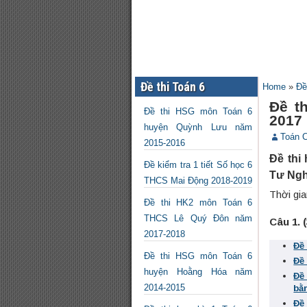
Đề thi Toán 6
Home
»
Đề
Đề t
Đề thi HSG môn Toán 6
2017
huyện Quỳnh Lưu năm
Toán 
2015-2016
Đề thi
Đề kiểm tra 1 tiết Số học 6
Tư Ngh
THCS Mai Động 2018-2019
Thời gia
Đề thi HK2 môn Toán 6
THCS Lê Quý Đôn năm
Câu 1. 
2017-2018
Đề
Đề thi HSG môn Toán 6
Đề
huyện Hoằng Hóa năm
Đề
2014-2015
bằ
Đề