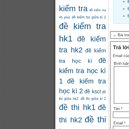
kiểm tra
đề kiểm tra
đề kiểm tra giữa kì 2
45 phút
đề kiểm tra
← Bài tr
hk1
đề kiểm
Trả lờ
tra hk2
đề kiểm
Email của
đề
tra học kì
Bình luậ
kiểm tra học kì
1
đề kiểm tra
học kì 2
đề kscl
đề
thi giữa hk2
đề thi giữa kì 2
đề thi hk1
đề
Tên
*
đề thi
thi hk2
Email
*