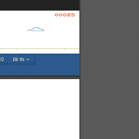
10
Đề thi