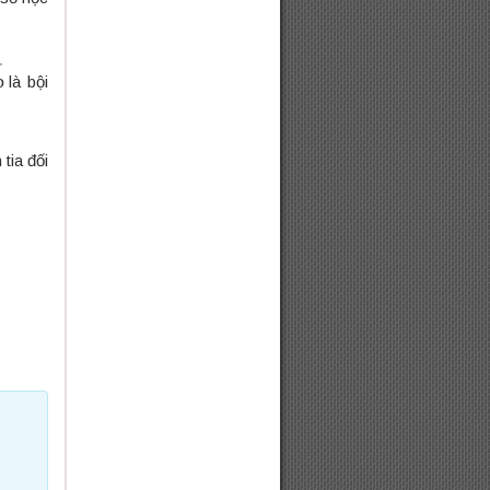
a
b
―
là bội
tia đối