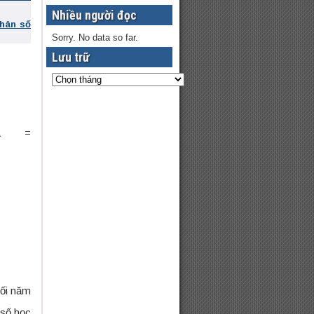
Nhiều người đọc
phân số
Sorry. No data so far.
Lưu trữ
 A =
012
2011
+
2012
+
2013
uối năm
 số học