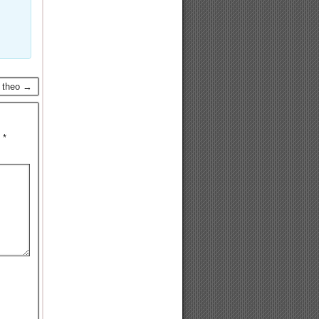
p theo →
u
*