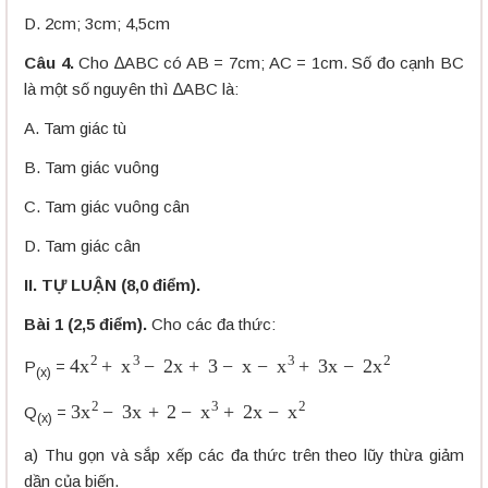
D. 2cm; 3cm; 4,5cm
Câu 4.
Cho ∆ABC có AB = 7cm; AC = 1cm. Số đo cạnh BC
là một số nguyên thì ∆ABC là:
A. Tam giác tù
B. Tam giác vuông
C. Tam giác vuông cân
D. Tam giác cân
II. TỰ LUẬN (8,0 điểm).
Bài 1 (2,5 điểm).
Cho các đa thức:
4
x
2
+
x
3
−
2
x
+
3
−
x
−
x
3
+
3
x
−
2
x
2
P
=
(x)
3
x
2
−
3
x
+
2
−
x
3
+
2
x
−
x
2
Q
=
(x)
a) Thu gọn và sắp xếp các đa thức trên theo lũy thừa giảm
dần của biến.