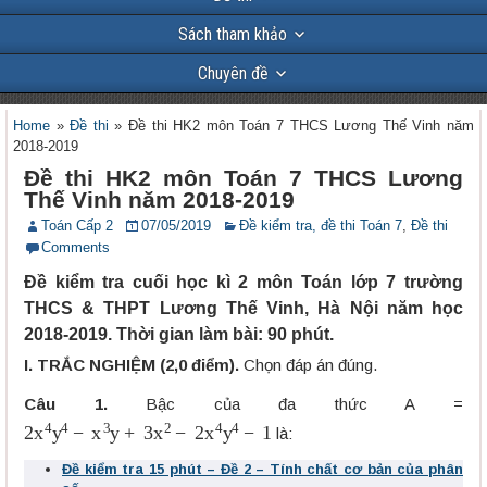
Sách tham khảo
Chuyên đề
Home
»
Đề thi
»
Đề thi HK2 môn Toán 7 THCS Lương Thế Vinh năm
2018-2019
Đề thi HK2 môn Toán 7 THCS Lương
Thế Vinh năm 2018-2019
Toán Cấp 2
07/05/2019
Đề kiểm tra, đề thi Toán 7
,
Đề thi
Comments
Đề kiểm tra cuối học kì 2 môn Toán lớp 7 trường
THCS & THPT Lương Thế Vinh, Hà Nội năm học
2018-2019. Thời gian làm bài: 90 phút.
I. TRẮC NGHIỆM (2,0 điểm).
Chọn đáp án đúng.
Câu 1.
Bậc của đa thức A =
2
x
4
y
4
−
x
3
y
+
3
x
2
−
2
x
4
y
4
−
1
là:
Đề kiểm tra 15 phút – Đề 2 – Tính chất cơ bản của phân