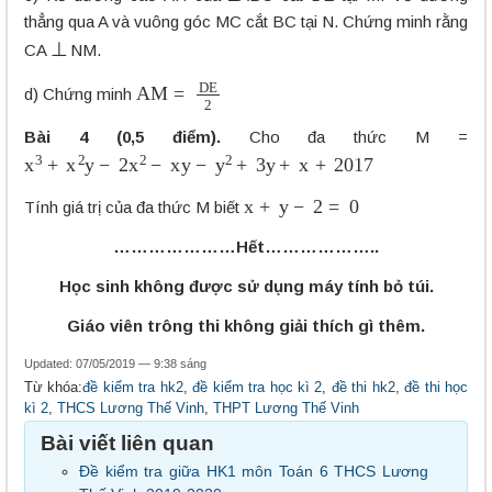
thẳng qua A và vuông góc MC cắt BC tại N. Chứng minh rằng
⊥
CA
NM.
AM =
DE
2
d) Chứng minh
Bài 4 (0,5 điểm).
Cho đa thức M =
x
3
+
x
2
y
−
2
x
2
−
x
y
−
y
2
+
3
y
+
x
+
2017
x
+
y
−
2
=
0
Tính giá trị của đa thức M biết
…………………Hết………………..
Học sinh không được sử dụng máy tính bỏ túi.
Giáo viên trông thi không giải thích gì thêm.
Updated: 07/05/2019 — 9:38 sáng
Từ khóa:
đề kiểm tra hk2
,
đề kiểm tra học kì 2
,
đề thi hk2
,
đề thi học
kì 2
,
THCS Lương Thế Vinh
,
THPT Lương Thế Vinh
Bài viết liên quan
Đề kiểm tra giữa HK1 môn Toán 6 THCS Lương