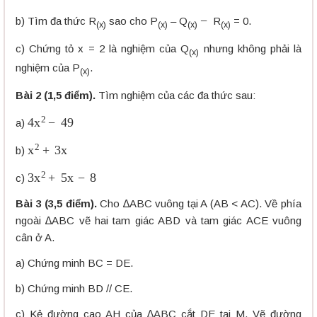
−
b) Tìm đa thức R
sao cho P
– Q
R
= 0.
(x)
(x)
(x)
(x)
c) Chứng tỏ x = 2 là nghiệm của Q
nhưng không phải là
(x)
nghiệm của P
.
(x)
Bài 2 (1,5 điểm).
Tìm nghiệm của các đa thức sau:
4
x
2
−
49
a)
x
2
+
3
x
b)
3
x
2
+
5
x
−
8
c)
Bài 3 (3,5 điểm).
Cho ∆ABC vuông tại A (AB < AC). Về phía
ngoài ∆ABC vẽ hai tam giác ABD và tam giác ACE vuông
cân ở A.
a) Chứng minh BC = DE.
b) Chứng minh BD // CE.
c) Kẻ đường cao AH của ∆ABC cắt DE tại M. Vẽ đường