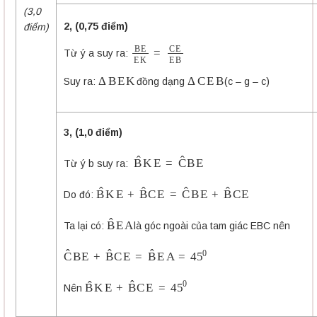
(
3,0
2,
(0,75 điểm)
điểm)
B
E
E
K
=
C
E
E
B
Từ ý a suy ra:
Δ
B
E
K
Δ
C
E
B
Suy ra:
đồng dạng
(c – g – c)
3,
(1,0 điểm)
B
K
E
^
=
C
B
E
^
Từ ý b suy ra:
B
K
E
^
+
B
C
E
^
=
C
B
E
^
+
B
C
E
^
Do đó:
B
E
A
^
Ta lại có:
là góc ngoài của tam giác EBC nên
C
B
E
^
+
B
C
E
^
=
B
E
A
^
=
45
0
B
K
E
^
+
B
C
E
^
=
45
0
Nên