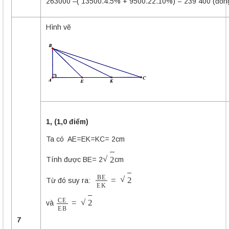
263000 –( 13500.4.5% + 9500.22.10%) = 239 400 (đồn
Hình vẽ
1, (1,0 điểm)
Ta có AE=EK=KC= 2cm
2
Tính được BE= 2
cm
B
E
E
K
=
2
Từ đó suy ra:
C
E
E
B
=
2
và
7