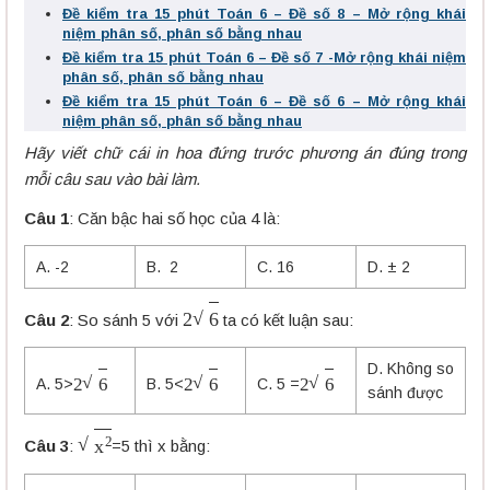
Đề kiểm tra 15 phút Toán 6 – Đề số 8 – Mở rộng khái
niệm phân số, phân số bằng nhau
Đề kiểm tra 15 phút Toán 6 – Đề số 7 -Mở rộng khái niệm
phân số, phân số bằng nhau
Đề kiểm tra 15 phút Toán 6 – Đề số 6 – Mở rộng khái
niệm phân số, phân số bằng nhau
Hãy viết chữ cái in hoa đứng trước phương án đúng trong
mỗi câu sau vào bài làm.
Câu 1
: Căn bậc hai số học của 4 là:
A. -2
B. 2
C. 16
D. ± 2
2
6
Câu 2
: So sánh 5 với
ta có kết luận sau:
D. Không so
2
6
2
6
2
6
A. 5>
B. 5<
C. 5 =
sánh được
x
2
Câu 3
:
=5 thì x bằng: