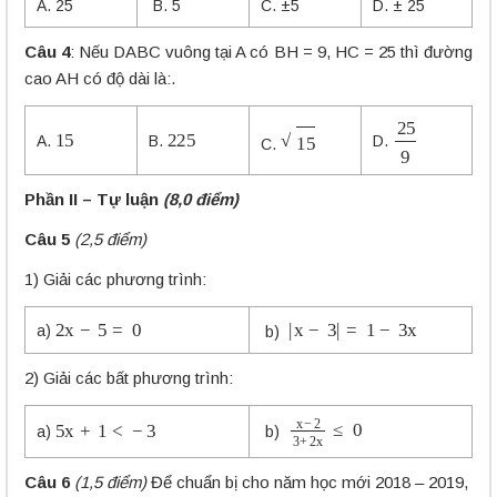
A. 25
B. 5
C. ±5
D.
± 25
Câu 4
: Nếu DABC vuông tại A có BH = 9, HC = 25 thì đường
cao AH có độ dài là:.
15
225
25
9
15
A.
B.
D.
C.
Phần II – Tự luận
(8,0 điểm)
Câu 5
(2,5 điểm)
1) Giải các phương trình:
2
x
−
5
=
0
|
x
−
3
|
=
1
−
3
x
a)
b)
2) Giải các bất phương trình:
x
−
2
3
+
2
x
≤
0
5
x
+
1
<
−
3
b)
a)
Câu
6
(1,5 điểm)
Để chuẩn bị cho năm học mới 2018 – 2019,