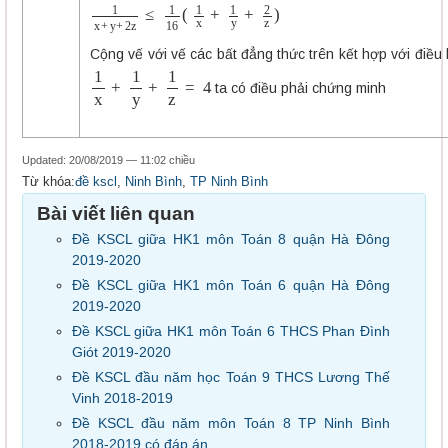
1
x
+
y
+
2
z
≤
1
16
(
1
x
+
1
y
+
2
z
)
Cộng vế với vế các bất đẳng thức trên kết hợp với điều 
1
x
+
1
y
+
1
z
=
4
ta có điều phải chứng minh
Updated: 20/08/2019 — 11:02 chiều
Từ khóa:
đề kscl
,
Ninh Bình
,
TP Ninh Bình
Bài viết liên quan
Đề KSCL giữa HK1 môn Toán 8 quận Hà Đông
2019-2020
Đề KSCL giữa HK1 môn Toán 6 quận Hà Đông
2019-2020
Đề KSCL giữa HK1 môn Toán 6 THCS Phan Đình
Giót 2019-2020
Đề KSCL đầu năm học Toán 9 THCS Lương Thế
Vinh 2018-2019
Đề KSCL đầu năm môn Toán 8 TP Ninh Bình
2018-2019 có đáp án