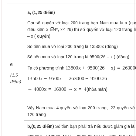
a, (1,25 điểm)
Gọi số quyển vở loại 200 trang bạn Nam mua là x (qu
∈
<
điều kiện x
N*, x
26) thì số quyển vở loại 120 trang l
– x ( quyển)
Số tiền mua vở loại 200 trang là 13500x (đồng)
Số tiền mua vở loại 120 trang là 9500(26 – x ) (đồng)
13500
x
+
9500
(
26
−
x
)
=
263000
6
Ta có phương trình
(1,5
13500
x
−
9500
x
=
263000
−
9500.26
điểm)
⇔
4000
x
=
16000
⇔
x
=
4
(thỏa mãn)
Vậy Nam mua 4 quyển vở loại 200 trang, 22 quyển vở 
120 trang
b,(0,25 điểm)
Số tiền bạn phải trả nếu được giảm giá là 