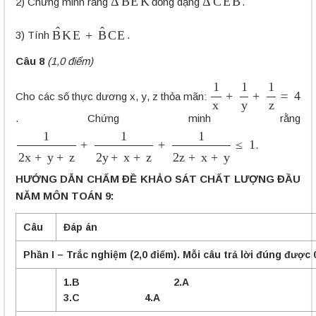
2) Chứng minh rằng
đồng dạng
.
B
K
E
^
+
B
C
E
^
3) Tính
.
Câu 8
(1,0 điểm)
1
x
+
1
y
+
1
z
=
4
Cho các số thực dương x, y, z thỏa mãn:
. Chứng minh rằng
1
2
x
+
y
+
z
+
1
2
y
+
x
+
z
+
1
2
z
+
x
+
y
≤
1
.
HƯỚNG DẪN CHẤM
ĐỀ KHẢO SÁT CHẤT LƯỢNG ĐẦU
NĂM
MÔN TOÁN 9:
Câu
Đáp án
Phần I – Trắc nghiệm (2,0 điểm). Mỗi câu trả lời đúng được 
1.B 2.
3.C 4.A