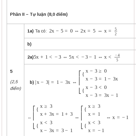
Phần II – Tự luận (8,0 điểm)
2
x
−
5
=
0
⇔
2
x
=
5
⇔
x
=
5
2
1a)
Ta có:
b)
5
x
+
1
<
−
3
⇔
5
x
<
−
3
−
1
⇔
x
<
−
4
5
2a)
5
|
x
−
3
|
=
1
−
3
x
⇔
[
{
x
−
3
≥
0
x
−
3
=
1
−
3
x
{
x
−
3
<
0
x
−
3
=
3
(
2,5
b)
điểm)
[
{
x
≥
3
x
+
3
x
=
1
+
3
{
x
<
3
x
−
3
x
=
3
−
1
⇔
[
{
x
≥
3
x
=
1
{
x
<
3
x
⇔