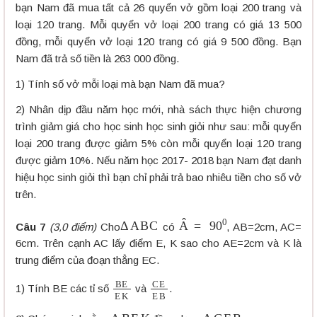
bạn Nam đã mua tất cả 26 quyển vở gồm loại 200 trang và
loại 120 trang. Mỗi quyển vở loại 200 trang có giá 13 500
đồng, mỗi quyển vở loại 120 trang có giá 9 500 đồng. Bạn
Nam đã trả số tiền là 263 000 đồng.
1) Tính số vở mỗi loại mà bạn Nam đã mua?
2) Nhân dịp đầu năm học mới, nhà sách thực hiện chương
trình giảm giá cho học sinh học sinh giỏi như sau: mỗi quyển
loại 200 trang được giảm 5% còn mỗi quyển loại 120 trang
được giảm 10%. Nếu năm học 2017- 2018 bạn Nam đạt danh
hiệu học sinh giỏi thì bạn chỉ phải trả bao nhiêu tiền cho số vở
trên.
Δ
A
B
C
A
^
=
90
0
Câu
7
(3,0 điểm)
Cho
có
, AB=2cm, AC=
6cm. Trên cạnh AC lấy điểm E, K sao cho AE=2cm và K là
trung điểm của đoạn thẳng EC.
B
E
E
K
C
E
E
B
1) Tính BE các tỉ số
và
.
Δ
B
E
K
Δ
C
E
B