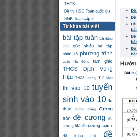
THCS
Đề
Đề thi HSG Toán quốc gia
Đề
SGK Toán cấp 2
Đề
Từ khóa bài viết
bằ
bài tập tuần
Đề
bất đẳng
bằ
góc
phiếu bài tập
thức
Đề
phương trình
phân số
bằ
tam giác
quận Hà Đông
Hướng
THCS Dịch Vọng
Hậu
THCS Lương Thế Vinh
tuyển
thi vào 10
sinh vào 10
đa
đường
thức
đường thẳng
đề cương
tròn
đề
đề cương toán 7
cương hk1
đề
đề khảo sát