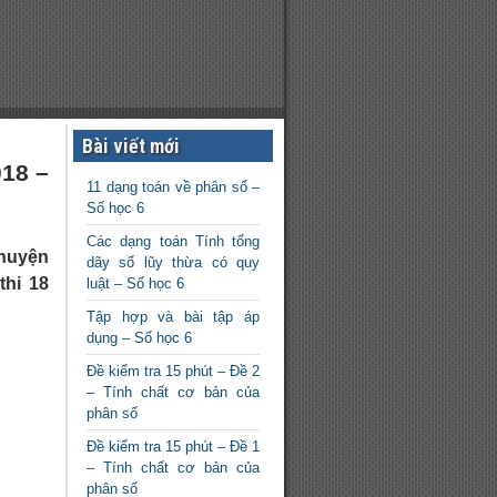
Bài viết mới
18 –
11 dạng toán về phân số –
Số học 6
Các dạng toán Tính tổng
 huyện
dãy số lũy thừa có quy
thi 18
luật – Số học 6
Tập hợp và bài tập áp
dụng – Số học 6
Đề kiểm tra 15 phút – Đề 2
– Tính chất cơ bản của
phân số
Đề kiểm tra 15 phút – Đề 1
– Tính chất cơ bản của
phân số