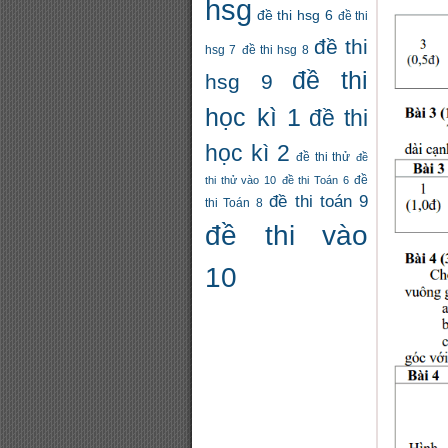
hsg
đề thi hsg 6
đề thi
đề thi
hsg 7
đề thi hsg 8
đề thi
hsg 9
học kì 1
đề thi
học kì 2
đề thi thử
đề
thi thử vào 10
đề thi Toán 6
đề
đề thi toán 9
thi Toán 8
đề thi vào
10