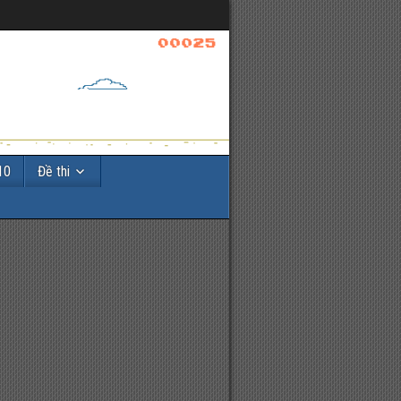
10
Đề thi