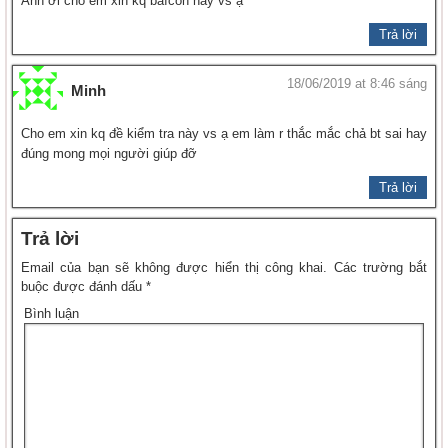
Anh ơi cho em xin kq baìcon này vs ạ
Trả lời
18/06/2019 at 8:46 sáng
Minh
Cho em xin kq đề kiểm tra này vs ạ em làm r thắc mắc chả bt sai hay
đúng mong mọi người giúp đỡ
Trả lời
Trả lời
Email của bạn sẽ không được hiển thị công khai.
Các trường bắt
buộc được đánh dấu
*
Bình luận