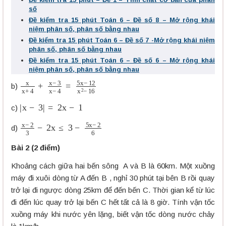
số
Đề kiểm tra 15 phút Toán 6 – Đề số 8 – Mở rộng khái
niệm phân số, phân số bằng nhau
Đề kiểm tra 15 phút Toán 6 – Đề số 7 -Mở rộng khái niệm
phân số, phân số bằng nhau
Đề kiểm tra 15 phút Toán 6 – Đề số 6 – Mở rộng khái
niệm phân số, phân số bằng nhau
x
x
+
4
+
x
−
3
x
−
4
=
5
x
−
12
x
2
−
16
b)
|
x
−
3
|
=
2
x
−
1
c)
x
−
2
3
−
2
x
≤
3
−
5
x
−
2
6
d)
Bài 2 (2 điểm)
Khoảng cách giữa hai bến sông A và B là 60km. Một xuồng
máy đi xuôi dòng từ A đến B , nghỉ 30 phút tại bên B rồi quay
trở lại đi ngược dòng 25km để đến bến C. Thời gian kể từ lúc
đi đến lúc quay trở lại bến C hết tất cả là 8 giờ. Tính vận tốc
xuồng máy khi nước yên lặng, biết vận tốc dòng nước chảy