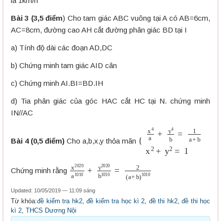
là 1km/h
Bài 3 (3,5 điểm
) Cho tam giác ABC vuông tại A có AB=6cm,
AC=8cm, đường cao AH cắt đường phân giác BD tại I
a) Tính độ dài các đoạn AD,DC
b) Chứng minh tam giác AID cân
c) Chứng minh AI.BI=BD.IH
d) Tia phân giác của góc HAC cắt HC tại N. chứng minh
IN//AC
{
x
4
a
+
y
4
b
=
1
a
+
b
x
2
+
y
Bài 4 (0,5 điểm)
Cho a,b,x,y thỏa mãn
x
2020
a
1010
+
y
2020
b
1010
=
2
(
a
+
b
)
101
Chứng minh rằng
Updated: 10/05/2019 — 11:09 sáng
Từ khóa:
đề kiểm tra hk2
,
đề kiểm tra học kì 2
,
đề thi hk2
,
đề thi học
kì 2
,
THCS Dương Nội