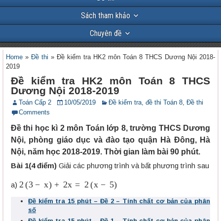
Sách tham khảo
Chuyên đề
Home
»
Đề thi
»
Đề kiểm tra HK2 môn Toán 8 THCS Dương Nội 2018-
2019
Đề kiểm tra HK2 môn Toán 8 THCS
Dương Nội 2018-2019
Toán Cấp 2
10/05/2019
Đề kiểm tra, đề thi Toán 8
,
Đề thi
Comments
Đề thi học kì 2 môn Toán lớp 8, trường THCS Dương
Nội, phòng giáo dục và đào tạo quận Hà Đông, Hà
Nội, năm học 2018-2019. Thời gian làm bài 90 phút.
Bài 1(4 điểm)
Giải các phương trình và bất phương trình sau
2
(
3
−
x
)
+
2
x
=
2
(
x
−
5
)
a)
Đề kiểm tra 15 phút – Đề 2 – Tính chất cơ bản của phân
số
Đề kiểm tra 15 phút – Đề 1 – Tính chất cơ bản của phân