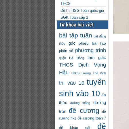
THCS
Đề thi HSG Toán quốc gia
SGK Toán cấp 2
Từ khóa bài viết
bài tập tuần
bất đẳng
góc
phiếu bài tập
thức
phương trình
phân số
tam giác
quận Hà Đông
THCS Dịch Vọng
Hậu
THCS Lương Thế Vinh
tuyển
thi vào 10
sinh vào 10
đa
đường
thức
đường thẳng
đề cương
tròn
đề
đề cương toán 7
cương hk1
đề
đề khảo sát