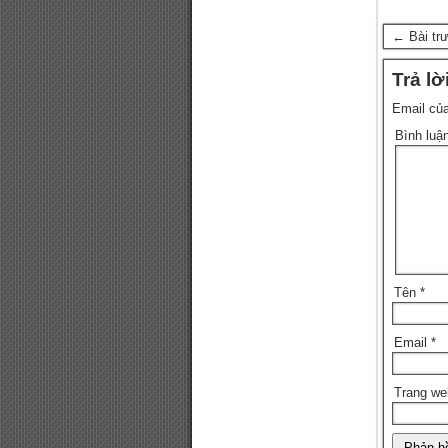
← Bài tr
Trả lờ
Email của
Bình luậ
Tên
*
Email
*
Trang we