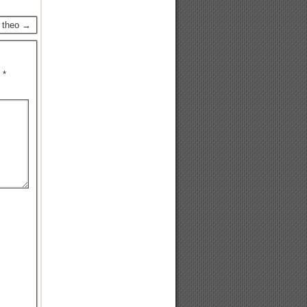
p theo →
u
*