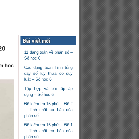
Bài viết mới
20
11 dạng toán về phân số –
Số học 6
ăm học
Các dạng toán Tính tổng
dãy số lũy thừa có quy
luật – Số học 6
Tập hợp và bài tập áp
dụng – Số học 6
Đề kiểm tra 15 phút – Đề 2
– Tính chất cơ bản của
phân số
Đề kiểm tra 15 phút – Đề 1
– Tính chất cơ bản của
phân số