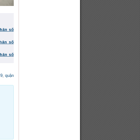
phân số
phân số
phân số
 9
,
quận