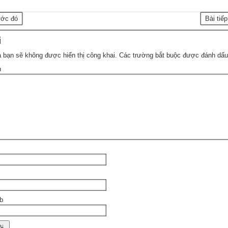
ước đó
Bài tiế
i
 bạn sẽ không được hiển thị công khai.
Các trường bắt buộc được đánh dấ
n
b