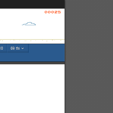
10
Đề thi