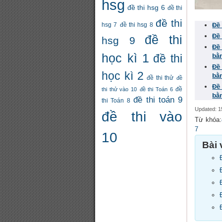
hsg
đề thi hsg 6
đề thi
đề thi
Đề
hsg 7
đề thi hsg 8
Đề
đề thi
hsg 9
Đề
học kì 1
bằ
đề thi
Đề
học kì 2
bằ
đề thi thử
đề
Đề
thi thử vào 10
đề thi Toán 6
đề
bằ
đề thi toán 9
thi Toán 8
Updated: 1
đề thi vào
Từ khóa:
7
10
Bài 