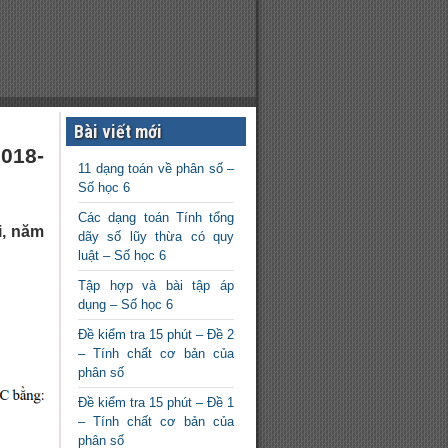
Bài viết mới
018-
11 dạng toán về phân số –
Số học 6
Các dạng toán Tính tổng
i, năm
dãy số lũy thừa có quy
luật – Số học 6
Tập hợp và bài tập áp
dụng – Số học 6
Đề kiểm tra 15 phút – Đề 2
– Tính chất cơ bản của
phân số
Đề kiểm tra 15 phút – Đề 1
– Tính chất cơ bản của
phân số