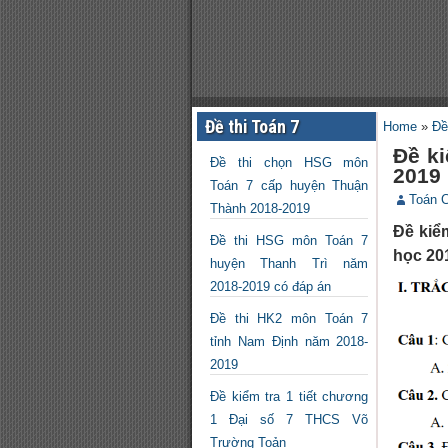
Đề thi Toán 7
Home
»
Đề
Đề k
Đề thi chọn HSG môn
2019
Toán 7 cấp huyện Thuận
Toán 
Thành 2018-2019
Đề kiể
Đề thi HSG môn Toán 7
học 201
huyện Thanh Trì năm
2018-2019 có đáp án
Đề thi HK2 môn Toán 7
tỉnh Nam Định năm 2018-
2019
Đề kiểm tra 1 tiết chương
1 Đại số 7 THCS Võ
Trường Toản