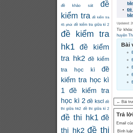
đề
bằ
đề khảo sát
Đề
kiểm tra
bằ
đề kiểm tra
Updated: 2
đề kiểm tra giữa kì 2
45 phút
Từ khóa
đề kiểm tra
huyện Th
Bài 
hk1
đề kiểm
tra hk2
đề kiểm
đề
tra học kì
kiểm tra học kì
1
đề kiểm tra
học kì 2
đề kscl
← Bài tr
đề
thi giữa hk2
đề thi giữa kì 2
Trả lờ
đề thi hk1
đề
Email của
đề thi
thi hk2
Bình luậ