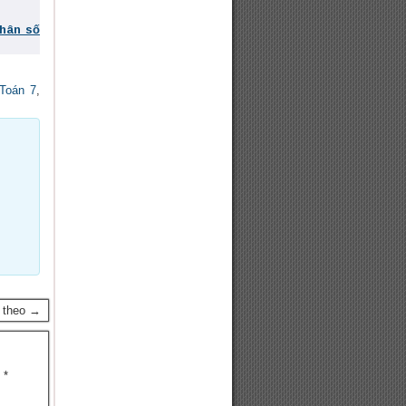
phân số
 Toán 7
,
p theo →
u
*