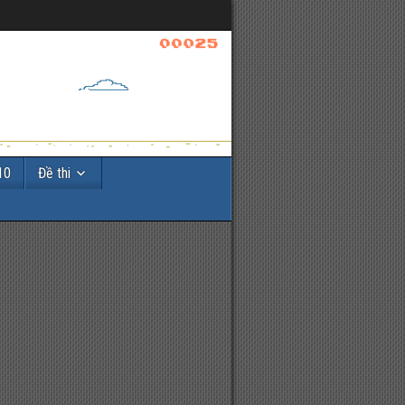
10
Đề thi