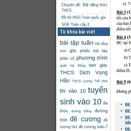
Chuyên đề: Bất đẳng thức
THCS
Đề thi HSG Toán quốc gia
SGK Toán cấp 2
Từ khóa bài viết
bài tập tuần
bất đẳng
góc
phiếu bài tập
thức
phương trình
phân số
tam giác
quận Hà Đông
THCS Dịch Vọng
Hậu
THCS Lương Thế Vinh
tuyển
thi vào 10
sinh vào 10
đa
Đề
đường
Đề
thức
đường thẳng
Đề
đề cương
tròn
đề
bằ
đề cương toán 7
cương hk1
Đề