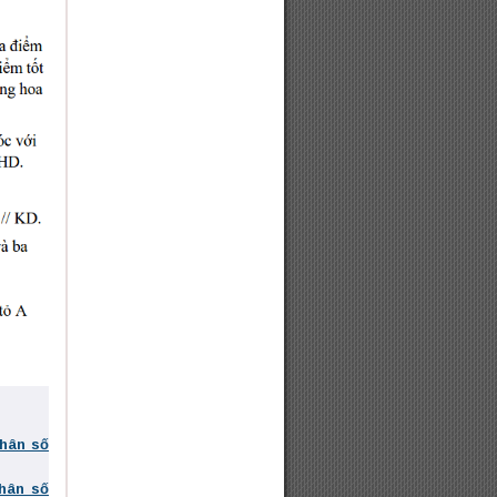
phân số
phân số