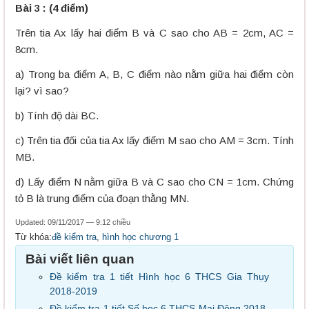
Bài 3 : (4 điểm)
Trên tia Ax lấy hai điểm B và C sao cho AB = 2cm, AC =
8cm.
a) Trong ba điểm A, B, C điểm nào nằm giữa hai điểm còn
lại? vì sao?
b) Tính độ dài BC.
c) Trên tia đối của tia Ax lấy điểm M sao cho AM = 3cm. Tính
MB.
d) Lấy điểm N nằm giữa B và C sao cho CN = 1cm. Chứng
tỏ B là trung điểm của đoạn thằng MN.
Updated: 09/11/2017 — 9:12 chiều
Từ khóa:
đề kiểm tra
,
hình học chương 1
Bài viết liên quan
Đề kiểm tra 1 tiết Hình học 6 THCS Gia Thụy
2018-2019
Đề kiểm tra 1 tiết Số học 6 THCS Mai Động 2018-