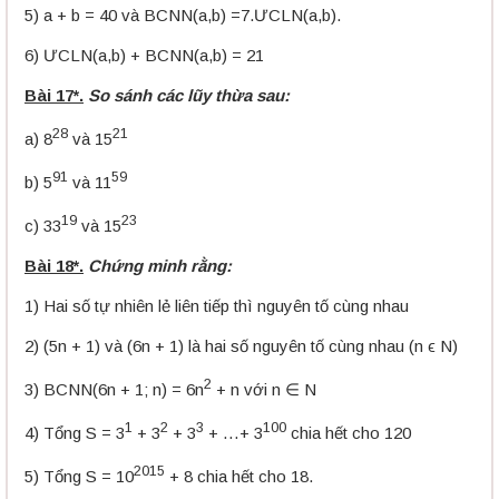
5) a + b = 40 và BCNN(a,b) =7.ƯCLN(a,b).
6) ƯCLN(a,b) + BCNN(a,b) = 21
Bài 17*.
So sánh các lũy thừa sau:
28
21
a) 8
và 15
91
59
b) 5
và 11
19
23
c) 33
và 15
Bài 18*.
Chứng minh rằng:
1) Hai số tự nhiên lẻ liên tiếp thì nguyên tố cùng nhau
2) (5n + 1) và (6n + 1) là hai số nguyên tố cùng nhau (n ϵ N)
2
3) BCNN(6n + 1; n) = 6n
+ n với n ∈ N
1
2
3
100
4) Tổng S = 3
+ 3
+ 3
+ …+ 3
chia hết cho 120
2015
5) Tổng S = 10
+ 8 chia hết cho 18.