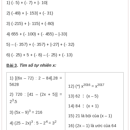
1) (- 5) + (- 7) + |- 10|
2) (-49) + |- 153| + (- 31)
3) (-215) + |- 115| + (-80)
4) 655 + (- 100) + (- 455) – |-33|
5) – (- 357) + (- 357) + |-27| + (- 32)
6) (- 25) + 5 + (- 8) – (- 25) + (- 13)
Bài 3
. Tìm số tự nhiên x:
1) [(6x – 72) : 2 – 84].28 =
5628
2016
2017
12) (*) x
= x
2) 720 : [41 – (2x + 5)] =
13) 62 ⋮ (x – 5)
3
2
.5
14) 84 ⋮ (x + 1)
3
3) (5x – 9)
= 216
15) 21 là bội của (x – 1)
3
4
2
4) (25 – 2x)
: 5 – 2
= 3
16) (2x – 1) là ước của 64