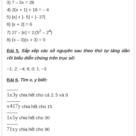
3) 7 – 3x = 28
4) 2(x + 1) + 18 = – 4
5) |x| + |- 5| = |- 37|
6) |x + 2| = 6
2
4
7) 27 – |x| = 2.(5
– 2
)
8) (x – 3)(x + 3) = 0
Bài 5.
Sắp xếp các số nguyên sau theo thứ tự tăng dần
rồi biểu diễn chúng trên trục số:
−1; 2; −4; 6; 0; 1; −3
Bài 6.
Tìm x, y biết:
1
x
3
y
―
chia hết cho cả 2; 5 và 9
x
417
y
―
chia hết cho 15
1
x
5
y
―
chia hết cho 30
71
x
y
―
chia hết cho 90