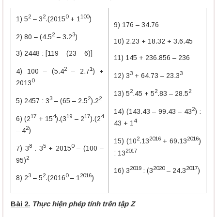
2
2
0
100
1) 5
– 3
.(2015
+ 1
)
9) 176 – 34.76
2
3
2) 80 – (4.5
– 3.2
)
10) 2.23 + 18.32 + 3.6.45
3) 2448 : [119 – (23 – 6)]
11) 145 + 236.856 – 236
2
1
4) 100 – (5.4
– 2.7
) +
3
3
12) 3
+ 64.73 – 23.3
0
2013
2
2
2
13) 5
.45 + 5
.83 – 28.5
3
2
2
5) 2457 : 3
– (65 – 2.5
).2
2
14) (143.43 – 99.43 – 43
) :
17
4
19
17
4
6) (2
+ 15
).(3
– 2
).(2
4
43 + 1
2
– 4
)
2
2016
2016
15) (10
.13
+ 69.13
)
8
5
0
7) 3
: 3
+ 2015
– (100 –
2017
: 13
2
95)
2019
2020
2017
16) 3
: (3
– 24.3
)
3
2
0
2016
8) 2
– 5
.(2016
– 1
)
Bài 2.
Thực hiện phép tính trên tập Z