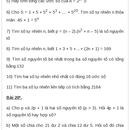
5) Hãy tính tổng các ước số của A = 2
.5
2
3
20
6) Cho S = 1 + 5 + 5
+ 5
+ … + 5
. Tìm số tự nhiên n thỏa
n
mãn: 4S + 1 = 5
2
7) Tìm số tự nhiên n, biết p = (n – 2).(n
+ n – 5) là số nguyên
tố
8) Tìm số tự nhiên n, biết 1 + 3 + 5 +…+ (2n + 1) = 169
9) Tìm số nguyên tố bé nhất trong ba số nguyên tố có tổng
bằng 132
10) Tìm hai số tự nhiên nhỏ nhất có đúng 18 ước số
11) Tìm ba số tự nhiên liên tiếp có tích bằng 2184
Bài 20*.
a) Cho p và 2p + 1 là hai số nguyên tố (p > 3). Hỏi 4p + 1 là
số nguyên tố hay hợp số?
b) Một số chia cho 21 dư 2 và chia 12 dư 5. Hỏi số đó chia