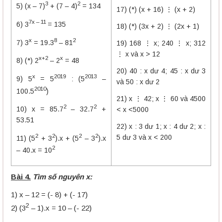
3
2
5) (x – 7)
+ (7 – 4)
= 134
17) (*) (x + 16) ⋮ (x + 2)
7x – 11
6) 3
= 135
18) (*) (3x + 2) ⋮ (2x + 1)
x
8
2
7) 3
= 19.3
– 81
19) 168 ⋮ x; 240 ⋮ x; 312
⋮ x và x > 12
x+2
x
8) (*) 2
– 2
= 48
20) 40 : x dư 4; 45 : x dư 3
x
2019
2013
9) 5
= 5
: (5
–
và 50 : x dư 2
2010
100.5
)
21) x ⋮ 42; x ⋮ 60 và 4500
2
2
10) x = 85.7
– 32.7
+
< x <5000
53.51
22) x : 3 dư 1; x : 4 dư 2; x :
2
2
2
2
5 dư 3 và x < 200
11) (5
+ 3
).x + (5
– 3
).x
2
– 40.x = 10
Bài 4.
Tìm số nguyên x:
1) x – 12 = (- 8) + (- 17)
2
2) (3
– 1).x = 10 – (- 22)