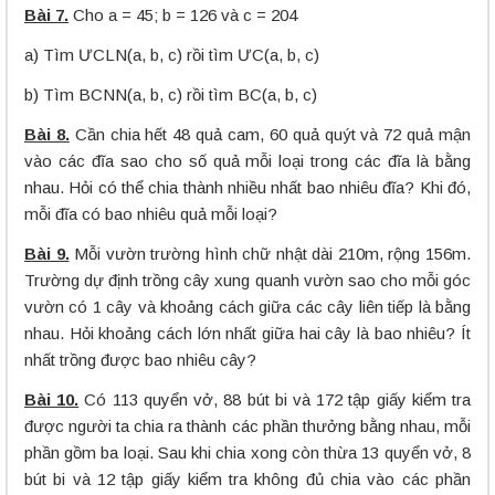
Bài 7.
Cho a = 45; b = 126 và c = 204
a) Tìm ƯCLN(a, b, c) rồi tìm ƯC(a, b, c)
b) Tìm BCNN(a, b, c) rồi tìm BC(a, b, c)
Bài 8.
Cần chia hết 48 quả cam, 60 quả quýt và 72 quả mận
vào các đĩa sao cho số quả mỗi loại trong các đĩa là bằng
nhau. Hỏi có thể chia thành nhiều nhất bao nhiêu đĩa? Khi đó,
mỗi đĩa có bao nhiêu quả mỗi loại?
Bài 9.
Mỗi vườn trường hình chữ nhật dài 210m, rộng 156m.
Trường dự định trồng cây xung quanh vườn sao cho mỗi góc
vườn có 1 cây và khoảng cách giữa các cây liên tiếp là bằng
nhau. Hỏi khoảng cách lớn nhất giữa hai cây là bao nhiêu? Ít
nhất trồng được bao nhiêu cây?
Bài 10.
Có 113 quyển vở, 88 bút bi và 172 tập giấy kiểm tra
được người ta chia ra thành các phần thưởng bằng nhau, mỗi
phần gồm ba loại. Sau khi chia xong còn thừa 13 quyển vở, 8
bút bi và 12 tập giấy kiểm tra không đủ chia vào các phần