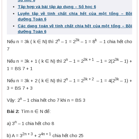
Tập hợp và bài tập áp dụng – Số học 6
Luyện tập về tính chất chia hết của một tổng – Bồi
dưỡng Toán 6
Các dạng toán về tính chất chia hết của một tổng – Bồi
dưỡng Toán 6
n
3k
k
Nếu n = 3k ( k ∈ N) thì 2
– 1 = 2
– 1 = 8
– 1 chia hết cho
7
n
3k + 1
3k
Nếu n = 3k + 1 ( k ∈ N) thì 2
– 1 = 2
– 1 = 2(2
– 1) +
1 = BS 7 + 1
n
3k + 2
3k
Nếu n = 3k + 2 ( k ∈ N) thì 2
– 1 = 2
– 1 = 4(2
– 1) +
3 = BS 7 + 3
n
Vậy: 2
– 1 chia hết cho 7 khi n = BS 3
Bài 2:
Tìm n ∈ N để:
n
a) 3
– 1 chia hết cho 8
2n + 3
4n + 1
b) A = 3
+ 2
chia hết cho 25