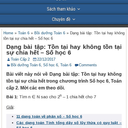
Sách tham khảo
Chuyên đề
Home
»
Toán 6
»
Bồi dưỡng Toán 6
»
Dạng bài tập: Tồn tại hay không
tồn tại sự chia hết – Số học 6
Dạng bài tập: Tồn tại hay không tồn tại
sự chia hết – Số học 6
Toán Cấp 2
22/12/2017
Bồi dưỡng Toán 6
,
Số học 6
,
Toán 6
Comments
Bài viết này nói về Dạng bài tập: Tồn tại hay không
tồn tại sự chia hết trong chương trình Số học 6, Toán
cấp 2. Mời các em theo dõi.
n
Bài 1:
Tìm n ∈ N sao cho 2
– 1 chia hết cho 7
Giải
:
11 dạng toán về phân số – Số học 6
Các dạng toán Tính tổng dãy số lũy thừa có quy luật –
Số học 6