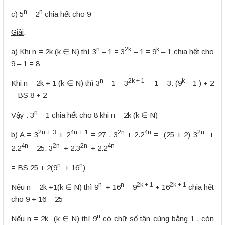
n
n
c) 5
– 2
chia hết cho 9
Giải
:
n
2k
k
a) Khi n = 2k (k ∈ N) thì 3
– 1 = 3
– 1 = 9
– 1 chia hết cho
9 – 1 = 8
n
2k + 1
k
Khi n = 2k + 1 (k ∈ N) thì 3
– 1 = 3
– 1 = 3. (9
– 1 ) + 2
= BS 8 + 2
n
Vậy : 3
– 1 chia hết cho 8 khi n = 2k (k ∈ N)
2n + 3
4n + 1
2n
4n
2n
b) A = 3
+ 2
= 27 . 3
+ 2.2
= (25 + 2) 3
+
4n
2n
2n
4n
2.2
= 25. 3
+ 2.3
+ 2.2
n
n
= BS 25 + 2(9
+ 16
)
n
n
2k + 1
2k + 1
Nếu n = 2k +1(k ∈ N) thì 9
+ 16
= 9
+ 16
chia hết
cho 9 + 16 = 25
n
Nếu n = 2k (k ∈ N) thì 9
có chữ số tận cùng bằng 1 , còn