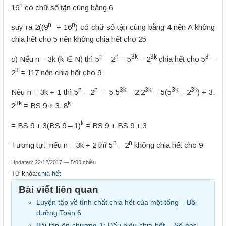
n
16
có chữ số tận cùng bằng 6
n
n
suy ra 2((9
+ 16
) có chữ số tận cùng bằng 4 nên A không
chia hết cho 5 nên không chia hết cho 25
n
n
3k
3k
3
c) Nếu n = 3k (k ∈ N) thì 5
– 2
= 5
– 2
chia hết cho 5
–
3
2
= 117 nên chia hết cho 9
n
n
3k
3k
3k
3k
Nếu n = 3k + 1 thì 5
– 2
= 5.5
– 2.2
= 5(5
– 2
) + 3.
3k
k
2
= BS 9 + 3. 8
k
= BS 9 + 3(BS 9 – 1)
= BS 9 + BS 9 + 3
n
n
Tương tự: nếu n = 3k + 2 thì 5
– 2
không chia hết cho 9
Updated: 22/12/2017 — 5:00 chiều
Từ khóa:
chia hết
Bài viết liên quan
Luyện tập về tính chất chia hết của một tổng – Bồi
dưỡng Toán 6
Bài tập ôn chương 1: Dấu hiệu chia hết – Số học