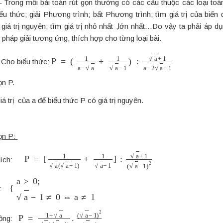
– Trong mỗi bài toán rút gọn thường có các câu thuộc các loại toá
biểu thức; giải Phương trình; bất Phương trình; tìm giá trị của biến 
giá trị nguyên; tìm giá trị nhỏ nhất ,lớn nhất…Do vậy ta phải áp d
háp giải tương ứng, thích hợp cho từng loại bài.
P
=
(
1
a
−
a
+
1
a
−
1
)
:
a
+
1
a
−
2
a
+
1
ho biểu thức:
ọn P.
iá trị của a để biểu thức P có giá trị nguyên.
ọn P:
P
=
[
1
a
(
a
−
1
)
+
1
a
−
1
]
:
a
+
1
(
a
−
1
)
2
 tích:
{
a
>
0
;
a
−
1
≠
0
⇔
a
≠
1
Đ:
P
(
a
=
−
1
1
+
)
2
a
a
a
+
(
a
1
−
1
)
.
đồng: