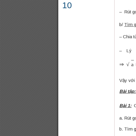
10
– Rút 
b/
Tìm gi
– Chia 
– Lý 
⇒
a
=
{
−
Vậy với 
Bài tập:
Bài 1:
C
a. Rút g
b. Tìm g