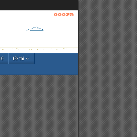
10
Đề thi