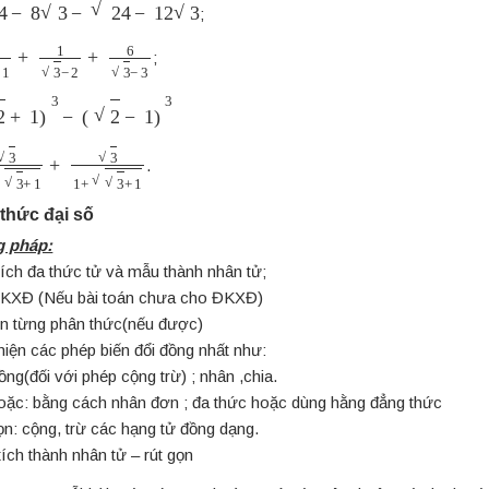
−
8
3
−
24
−
12
3
;
+
1
+
1
3
−
2
+
6
3
−
3
;
1
)
3
−
(
2
−
1
)
3
−
3
+
1
+
3
1
+
3
+
1
.
u thức đại số
 pháp:
ích đa thức tử và mẫu thành nhân tử;
KXĐ (Nếu bài toán chưa cho ĐKXĐ)
ọn từng phân thức(nếu được)
iện các phép biến đổi đồng nhất như:
ng(đối với phép cộng trừ) ; nhân ,chia.
oặc: bằng cách nhân đơn ; đa thức hoặc dùng hằng đẳng thức
n: cộng, trừ các hạng tử đồng dạng.
ích thành nhân tử – rút gọn