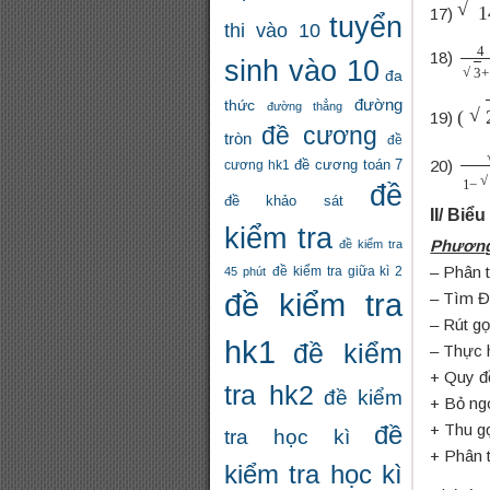
14
17)
tuyển
thi vào 10
4
3
18)
sinh vào 10
đa
đường
(
2
+
thức
đường thẳng
19)
đề cương
tròn
đề
3
1
20)
đề cương toán 7
cương hk1
đề
đề khảo sát
II/ Biể
kiểm tra
Phương
đề kiểm tra
– Phân t
đề kiểm tra giữa kì 2
45 phút
đề kiểm tra
– Tìm Đ
– Rút g
hk1
đề kiểm
– Thực h
+ Quy đồ
tra hk2
đề kiểm
+ Bỏ ng
đề
+ Thu gọ
tra học kì
+ Phân t
kiểm tra học kì