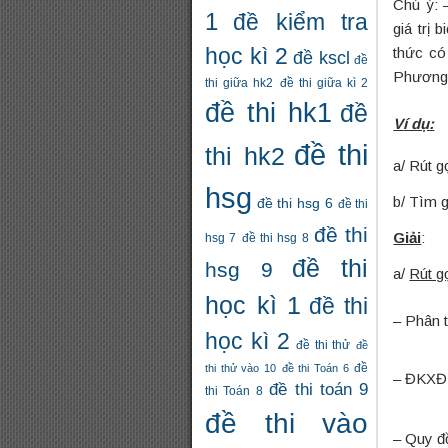
Chú ý: 
1
đề kiểm tra
giá trị 
học kì 2
thức có 
đề kscl
đề
Phương p
thi giữa hk2
đề thi giữa kì 2
đề thi hk1
đề
V
í dụ:
C
đề thi
thi hk2
a/ Rút g
hsg
b/ Tìm g
đề thi hsg 6
đề thi
đề thi
Giải
:
hsg 7
đề thi hsg 8
đề thi
hsg 9
a/
Rút g
học kì 1
đề thi
– Phân
học kì 2
đề thi thử
đề
thi thử vào 10
đề thi Toán 6
đề
– ĐKX
đề thi toán 9
thi Toán 8
đề thi vào
– Quy 