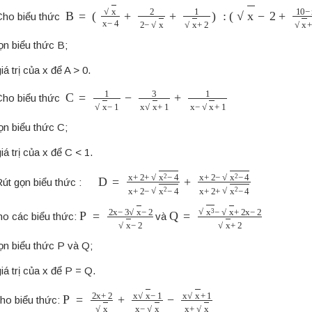
B
=
(
x
x
−
4
+
2
2
−
x
+
1
x
+
2
)
:
(
x
−
2
+
10
−
x
x
+
2
)
ho biểu thức
ọn biểu thức B;
iá trị của x để A > 0.
C
=
1
x
−
1
−
3
x
x
+
1
+
1
x
−
x
+
1
ho biểu thức
ọn biểu thức C;
iá trị của x để C < 1.
D
=
x
+
2
+
x
2
−
4
x
+
2
−
x
2
−
4
+
x
+
2
−
x
2
−
4
x
+
2
út gọn biểu thức :
P
=
2
x
−
3
x
−
2
x
−
2
Q
=
x
3
−
x
+
2
x
−
2
x
+
2
o các biểu thức:
và
ọn biểu thức P và Q;
iá trị của x để P = Q.
P
=
2
x
+
2
x
+
x
x
−
1
x
−
x
−
x
x
+
1
x
+
x
ho biểu thức: