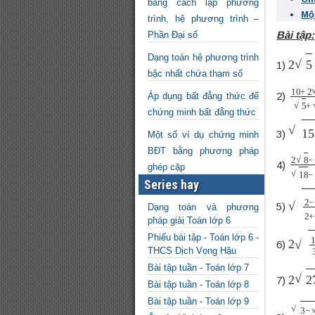
bằng cách lập phương
Mộ
trình, hệ phương trình –
Bài tập:
Phần Đại số
2
5
−
Dạng toán hệ phương trình
1)
bậc nhất chứa tham số
10
+
2)
Áp dụng bất đẳng thức để
chứng minh bất đẳng thức
15
−
3)
Một số ví dụ chứng minh
BĐT bằng phương pháp
2
8
−
4)
ghép cặp
Series hay
2
−
3
5)
Dạng toán và phương
pháp giải Toán lớp 6
2
16
Phiếu bài tập - Toán lớp 6 -
6)
THCS Dịch Vọng Hậu
Bài tập tuần - Toán lớp 7
2
27
7)
Bài tập tuần - Toán lớp 8
Bài tập tuần - Toán lớp 9
3
(
3
−
+
5
5
.