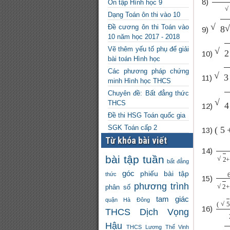
8)
Ôn tập Hình học 9
Dạng Toán ôn thi vào 10
8
3
−
Đề cương ôn thi Toán vào
9)
10 năm học 2017 - 2018
2
−
Vẽ thêm yếu tố phụ để giải
10)
bài toán Hình học
Các phương pháp chứng
3
−
5
11)
minh Hình học THCS
Chuyên đề: Bất đẳng thức
4
+
THCS
12)
Đề thi HSG Toán quốc gia
(
5
+
SGK Toán cấp 2
13)
Từ khóa bài viết
1
2
14)
bài tập tuần
bất đẳng
6
+
góc
phiếu bài tập
thức
15)
phương trình
phân số
tam giác
quận Hà Đông
(
5
+
16)
THCS Dịch Vọng
Hậu
THCS Lương Thế Vinh