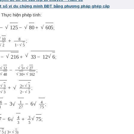
t số ví dụ chứng minh BĐT bằng phương pháp ghép cặp
Thực hiện phép tính:
125
−
80
+
605
;
2
10
5
+
2
+
8
1
−
5
;
216
+
33
−
12
6
;
12
18
−
48
−
5
+
27
30
+
162
;
2
+
3
+
2
+
3
2
−
3
;
3
−
3
1
27
−
6
4
75
;
−
6
4
3
+
3
5
75
;
)
10
+
2