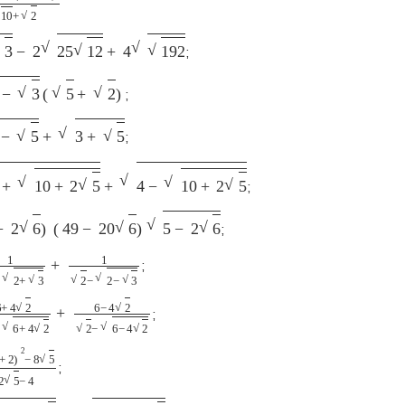
2
25
12
+
4
192
;
3
(
5
+
2
)
;
+
3
+
5
;
10
+
2
5
+
4
−
10
+
2
5
;
2
6
)
(
49
−
20
6
)
5
−
2
6
;
+
2
+
3
+
1
2
−
2
−
3
;
4
2
2
+
6
+
4
2
+
6
−
4
2
2
−
6
−
4
2
;
2
)
2
−
8
5
2
5
−
4
;