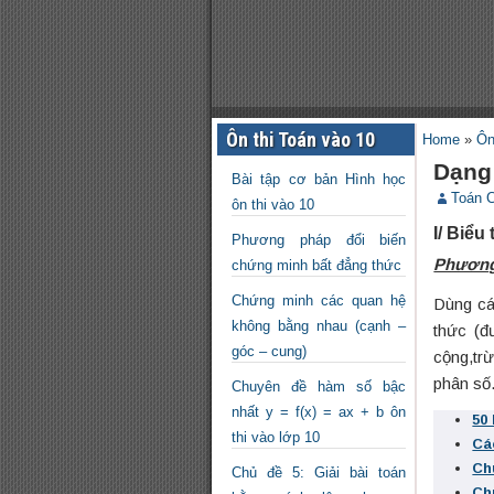
Ôn thi Toán vào 10
Home
»
Ôn
Dạng 
Bài tập cơ bản Hình học
Toán 
ôn thi vào 10
I/ Biểu
Phương pháp đổi biến
Phương
chứng minh bất đẳng thức
Chứng minh các quan hệ
Dùng cá
không bằng nhau (cạnh –
thức (đ
góc – cung)
cộng,trừ
phân số…
Chuyên đề hàm số bậc
nhất y = f(x) = ax + b ôn
50 
thi vào lớp 10
Cá
Ch
Chủ đề 5: Giải bài toán
Ch