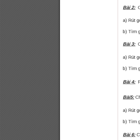
Bài 2:
C
a) Rút g
b) Tìm g
Bài 3:
C
a) Rút g
b) Tìm g
Bài 4:
R
Bài5:
Ch
a) Rút g
b) Tìm g
Bài 6:
C