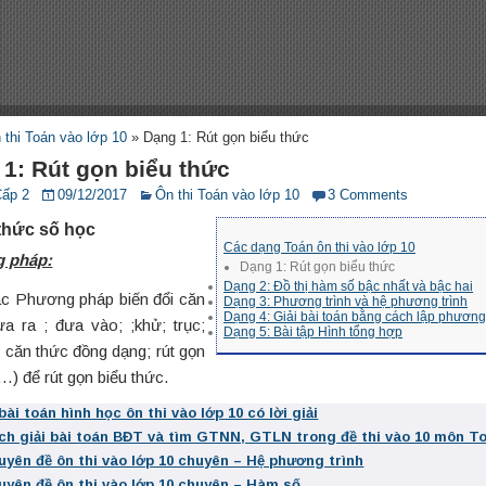
 thi Toán vào lớp 10
»
Dạng 1: Rút gọn biểu thức
1: Rút gọn biểu thức
Cấp 2
09/12/2017
Ôn thi Toán vào lớp 10
3 Comments
 thức số học
Các dạng Toán ôn thi vào lớp 10
 pháp:
Dạng 1: Rút gọn biểu thức
Dạng 2: Đồ thị hàm số bậc nhất và bậc hai
c Phương pháp biến đổi căn
Dạng 3: Phương trình và hệ phương trình
Dạng 4: Giải bài toán bằng cách lập phương 
ưa ra ; đưa vào; ;khử; trục;
Dạng 5: Bài tập Hình tổng hợp
 căn thức đồng dạng; rút gọn
) để rút gọn biểu thức.
bài toán hình học ôn thi vào lớp 10 có lời giải
ch giải bài toán BĐT và tìm GTNN, GTLN trong đề thi vào 10 môn T
uyên đề ôn thi vào lớp 10 chuyên – Hệ phương trình
uyên đề ôn thi vào lớp 10 chuyên – Hàm số