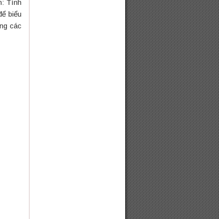
n: Tính
để biểu
ụng các