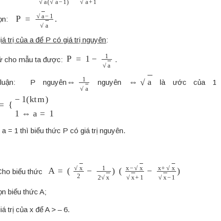
P
=
a
−
1
a
.
gọn:
á trị của a để P có giá trị nguyên
:
P
=
1
−
1
a
tử cho mẫu ta được:
.
⇔
1
a
⇔
a
luận: P nguyên
nguyên
là ước của 1 
1
(
k
t
m
)
1
⇔
a
=
1
a = 1 thì biểu thức P có giá trị nguyên.
A
=
(
x
2
−
1
2
x
)
(
x
−
x
x
+
1
−
x
+
x
x
−
1
)
ho biểu thức
ọn biểu thức A;
iá trị của x để A > – 6.