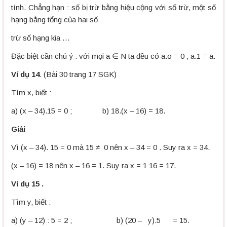
tính. Chẳng hạn : số bị trừ bằng hiệu cộng với số trừ, một số
hạng bằng tổng của hai số
trừ số hạng kia …
Đặc biệt cần chú ý : với mọi a ∈ N ta đều có a.o = 0 , a.1 = a.
Ví dụ 14
. (Bài 30 trang 17 SGK)
Tìm x, biết :
a) (x – 34).15 = 0 ; b) 18.(x – 16) = 18.
Giải
Vì (x – 34). 15 = 0 mà 15 ≠ 0 nên x – 34 = 0 . Suy ra x = 34.
(x – 16) = 18 nên x – 16 = 1. Suy ra x = 1 16 = 17.
Ví dụ 15 .
Tìm y, biết :
a) (y – 12) : 5 = 2 ; b) (20 – y).5 = 15.