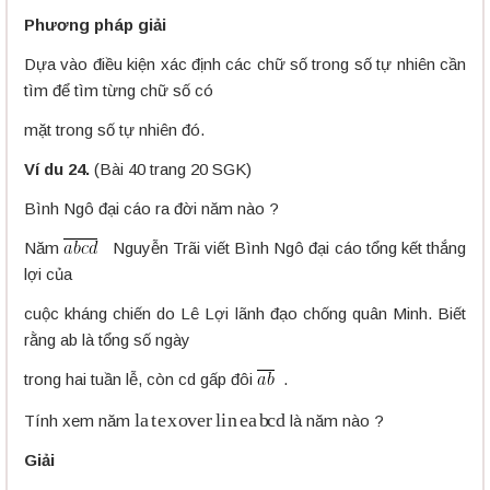
Phương pháp giải
Dựa vào điều kiện xác định các chữ số trong số tự nhiên cần
tìm để tìm từng chữ số có
mặt trong số tự nhiên đó.
Ví du 24.
(Bài 40 trang 20 SGK)
Bình Ngô đại cáo ra đời năm nào ?
Năm
Nguyễn Trãi viết Bình Ngô đại cáo tổng kết thắng
lợi của
cuộc kháng chiến do Lê Lợi lãnh đạo chống quân Minh. Biết
rằng ab là tổng số ngày
trong hai tuần lễ, còn cd gấp đôi
.
l
a
t
e
x
o
v
e
r
l
i
n
e
a
b
c
d
Tính xem năm
là năm nào ?
Giải