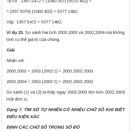
Ta có : 1367 5472 = (1060 307) (5070 402) =
= (307 5070) (1060 402) = 5377 1462.
Vậy: 1367 5472 = 5377 1462.
Ví dụ 23.
So sánh hai tích 2003.2003 và 2002.2004 mà không
tính cụ thể giá trị của chúng.
Giải
Nhận xét:
2003.2003 = 2003.(2002 1) = 2003.2002 2003
2002.2004 = 2002.(2003 1) = 2002.2003 2002
So sánh (1) và (2) ta thấy ngay 2003.2003 lớn hơn 2002.2004
một đơn vị.
Dạng 7. TÌM SỐ TỰ NHIÊN CÓ NHIỀU CHỮ SỐ KHI BIẾT
ĐIỀU KIỆN XÁC
ĐỊNH CÁC CHỮ SỐ TRONG SỐ ĐÓ