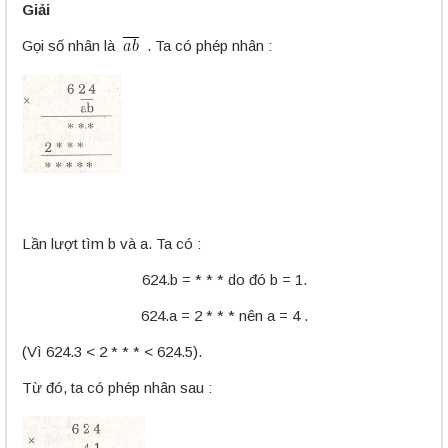
Giải
Gọi số nhân là
. Ta có phép nhân :
Lần lượt tìm b và a. Ta có :
624.b = * * * do đó b = 1.
624.a = 2 * * * nên a = 4 .
(Vì 624.3 < 2 * * * < 624.5).
Từ đó, ta có phép nhân sau :