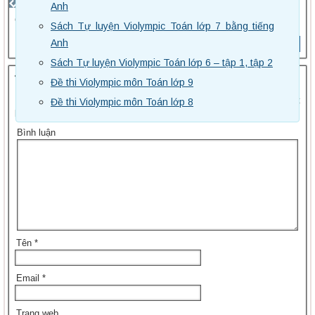
Anh
Còn nữa ko vậy anh/chị
Sách Tự luyện Violympic Toán lớp 7 bằng tiếng
Anh
Trả lời
Sách Tự luyện Violympic Toán lớp 6 – tập 1, tập 2
Trả lời
Đề thi Violympic môn Toán lớp 9
Email của bạn sẽ không được hiển thị công khai.
Các trường bắt
Đề thi Violympic môn Toán lớp 8
buộc được đánh dấu
*
Bình luận
Tên
*
Email
*
Trang web