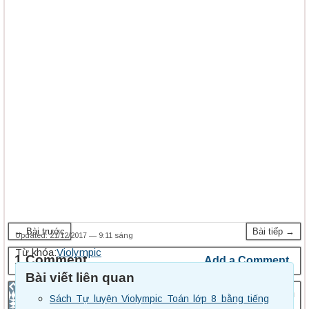
← Bài trước
Bài tiếp →
Updated: 21/12/2017 — 9:11 sáng
Từ khóa:
Violympic
1 Comment
Add a Comment
Bài viết liên quan
21/03/2020 at 5:59 chiều
Lenhay
Sách Tự luyện Violympic Toán lớp 8 bằng tiếng