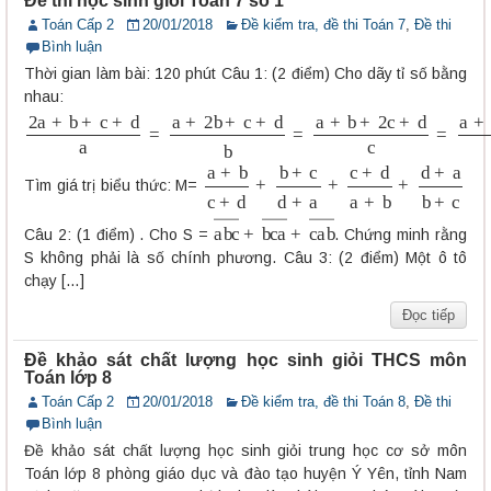
Đề thi học sinh giỏi Toán 7 số 1
Toán Cấp 2
20/01/2018
Đề kiểm tra, đề thi Toán 7
,
Đề thi
Bình luận
Thời gian làm bài: 120 phút Câu 1: (2 điểm) Cho dãy tỉ số bằng
nhau:
2
a
+
b
+
c
+
d
a
=
a
+
2
b
+
c
+
d
b
=
a
+
b
+
2
c
+
d
c
=
a
+
b
+
c
+
2
d
d
a
+
b
c
+
d
+
b
+
c
d
+
a
+
c
+
d
a
+
b
+
d
+
a
b
+
c
Tìm giá trị biểu thức: M=
a
b
c
―
+
b
c
a
―
+
c
a
b
―
Câu 2: (1 điểm) . Cho S =
. Chứng minh rằng
S không phải là số chính phương. Câu 3: (2 điểm) Một ô tô
chạy […]
Đọc tiếp
Đề khảo sát chất lượng học sinh giỏi THCS môn
Toán lớp 8
Toán Cấp 2
20/01/2018
Đề kiểm tra, đề thi Toán 8
,
Đề thi
Bình luận
Đề khảo sát chất lượng học sinh giỏi trung học cơ sở môn
Toán lớp 8 phòng giáo dục và đào tạo huyện Ý Yên, tỉnh Nam