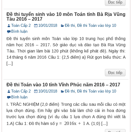
Đọc tiếp
Đề thi tuyển sinh vào 10 môn Toán tỉnh Bà Rịa Vũng
Tàu 2016 – 2017
Toán Cấp 2
10/01/2018
Đề thi
,
Đề thi Toán vào lớp 10
Bình luận
Đề thi tuyển sinh môn Toán vào lớp 10 trung học phổ thông
năm học 2016 – 2017. Sở giáo dục và đào tạo Bà Rịa Vũng
Tàu. Thời gian làm bài 120 phút (không kể phát đề). Ngày thi:
14 tháng 6 năm 2016 Câu 1: (2,5 điểm) a) Rút gọn biểu thức: A
[…]
Đọc tiếp
Đề thi Toán vào 10 tỉnh Vĩnh Phúc năm 2016 – 2017
Toán Cấp 2
10/01/2018
Đề thi
,
Đề thi Toán vào lớp 10
Bình luận
I. TRẮC NGHIỆM (2,0 điểm) Trong các câu sau mỗi câu có một
lựa chọn đúng. Em hãy ghi vào bài làm chữ cái in hoa đứng
trước lựa chọn đúng (ví dụ câu 1 lựa chọn A đúng thì viết là
2016
x
+
1
1.A) Câu 1: Đồ thị hàm số y =
A. (1;0) […]