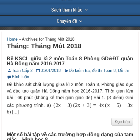
Sách tham khảo
Chuyên đề
Home
»
Archives for Tháng Một 2018
Tháng: Tháng Một 2018
Đề KSCL giữa kì 2 môn Toán 8 Phòng GD&ĐT quận
Hà Đông năm 2016-2017
Toán Cấp 2
31/01/2018
Đề kiểm tra, đề thi Toán 8
,
Đề thi
Bình luận
Đề khảo sát chất lượng giữa kì 2 môn Toán 8, Phòng giáo dục
và đào tạo quận Hà Đông năm học 2016-2017. Thời gian làm
bài : 60 phút (không kể thời gian giao đề) Bài 1. (3 điểm) Giải
(
2
x
−
3
)
(
2
x
+
3
)
=
4
x
(
x
−
5
)
−
3
x
các phương trình. a)
b) […]
Đọc tiếp
Một số bài tập về các trường hợp đồng dạng của tam
giác – Hình học 8