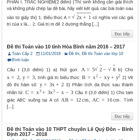
PHẦN I. TRẮC NGHIỆM(2 điểm) (Thí sinh không cần giải thích
và không phải chép lại đề bài, hãy viết kết quả các bài toán sau
2
x
+
1
vào tờ giấy thi) 1. Biểu thức A =
có nghĩa với các giá
trị của x là… 2. Giá trị m để 2 đường thẳng […]
Đọc tiếp
Đề thi Toán vào 10 tỉnh Hòa Bình năm 2016 – 2017
Toán Cấp 2
11/01/2018
Đề thi
,
Đề thi Toán vào lớp 10
Bình luận
A
=
5
2
−
8
Câu I (3,0 điểm) 1) a) Rút gọn:
b) Cho
x
=
2
,
y
=
3
B
=
x
2
−
x
y
+
y
2
, tính giá trị biểu thức:
2) Vẽ
y
=
3
x
+
2
đồ thị hàm số:
3) Phân tích đa thức sau thành
C
=
x
3
+
3
x
2
−
x
−
3
nhân tử:
Câu II (3,0 điểm) 1) Cho tam
A
B
=
12
c
m
,
A
C
=
16
c
m
giác ABC vuông tại A có
. Tính
[…]
Đọc tiếp
Đề thi Toán vào 10 THPT chuyên Lê Quý Đôn – Bình
Định 2017 – 2018