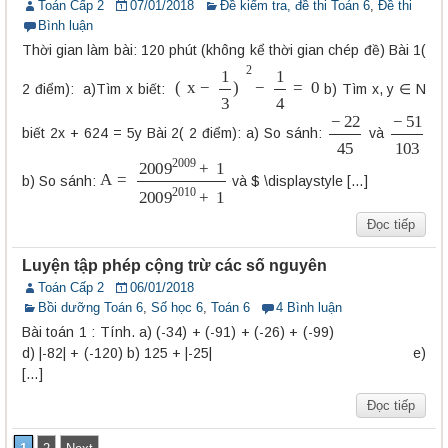
Toán Cấp 2
07/01/2018
Đề kiểm tra, đề thi Toán 6
,
Đề thi
Bình luận
Thời gian làm bài: 120 phút (không kể thời gian chép đề) Bài 1(
(
x
−
1
3
)
2
−
1
4
=
0
2 điểm): a)Tìm x biết:
b) Tìm x, y ∈ N
−
22
45
−
51
103
biết 2x + 624 = 5y Bài 2( 2 điểm): a) So sánh:
và
A
=
2009
2009
+
1
2009
2010
+
1
b) So sánh:
và $ \displaystyle […]
Đọc tiếp
Luyện tập phép cộng trừ các số nguyên
Toán Cấp 2
06/01/2018
Bồi dưỡng Toán 6
,
Số học 6
,
Toán 6
4 Bình luận
Bài toán 1 : Tính. a) (-34) + (-91) + (-26) + (-99)
d) |-82| + (-120) b) 125 + |-25| e)
[…]
Đọc tiếp