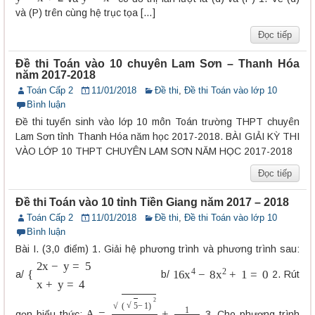
và (P) trên cùng hệ trục tọa […]
Đọc tiếp
Đề thi Toán vào 10 chuyên Lam Sơn – Thanh Hóa
năm 2017-2018
Toán Cấp 2
11/01/2018
Đề thi
,
Đề thi Toán vào lớp 10
Bình luận
Đề thi tuyển sinh vào lớp 10 môn Toán trường THPT chuyên
Lam Sơn tỉnh Thanh Hóa năm học 2017-2018. BÀI GIẢI KỲ THI
VÀO LỚP 10 THPT CHUYÊN LAM SƠN NĂM HỌC 2017-2018
Đọc tiếp
Đề thi Toán vào 10 tỉnh Tiền Giang năm 2017 – 2018
Toán Cấp 2
11/01/2018
Đề thi
,
Đề thi Toán vào lớp 10
Bình luận
Bài I. (3,0 điểm) 1. Giải hệ phương trình và phương trình sau:
{
2
x
−
y
=
5
x
+
y
=
4
16
x
4
−
8
x
2
+
1
=
0
a/
b/
2. Rút
A
=
(
5
−
1
)
2
4
+
1
5
−
1
gọn biểu thức:
3. Cho phương trình