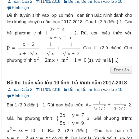
Toán Cấp 2
11/01/2018
Đề thi
,
Đề thi Toán vào lớp 10
Bình luận
Đề thi tuyển sinh vào lớp 10 môn Toán tỉnh Bắc Ninh dành cho
lớp không chuyên năm học 2017-2018. Câu I. (2,5 điểm) 1. Giải
{
2
x
=
4
x
+
y
=
5
hệ phương trình
2. Rút gọn biểu thức với
P
=
x
−
2
x
+
2
x
−
1
x
+
1
x
+
2
Câu II. (2,0 điểm) Cho
x
2
−
2
m
x
+
m
2
−
1
=
0
phương trình
(1), với m là […]
Đọc tiếp
Đề thi Toán vào lớp 10 tỉnh Trà Vinh năm 2017-2018
Toán Cấp 2
11/01/2018
Đề thi
,
Đề thi Toán vào lớp 10
Bình luận
1
3
+
2
2
+
1
3
−
2
2
Bài 1.(3,0 điểm) 1. Rút gọn biểu thức: A=
2.
{
3
x
−
y
=
7
5
x
+
y
=
9
Giải hệ phương trình:
3. Giải phương trình:
x
2
−
3
x
−
10
=
0
Bài 2. (2,0 điểm) Cho hai hàm số
y
=
x
+
2
y
=
x
2
và
có đồ thị lần lượt là (d) và (P) 1. Vẽ (d)