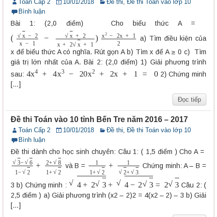
Toán Cấp 2
10/01/2018
Đề thi
,
Đề thi Toán vào lớp 10
Bình luận
Bài 1: (2,0 điểm) Cho biểu thức A =
(
x
−
2
x
−
1
−
x
+
2
x
+
2
x
+
1
)
x
2
−
2
x
+
1
2
a) Tìm điều kiện của
x để biểu thức A có nghĩa. Rút gọn A b) Tìm x để A ≥ 0 c) Tìm
giá trị lớn nhất của A. Bài 2: (2,0 điểm) 1) Giải phương trình
4
x
4
+
4
x
3
−
20
x
2
+
2
x
+
1
=
0
sau:
2) Chứng minh
[…]
Đọc tiếp
Đề thi Toán vào 10 tỉnh Bến Tre năm 2016 – 2017
Toán Cấp 2
10/01/2018
Đề thi
,
Đề thi Toán vào lớp 10
Bình luận
Đề thi dành cho học sinh chuyên: Câu 1: ( 1,5 điểm ) Cho A =
3
−
6
1
−
2
+
2
+
8
1
+
2
1
1
+
2
+
1
2
+
3
và B =
Chứng minh: A – B =
4
+
2
3
+
4
−
2
3
=
2
3
3 b) Chứng minh :
Câu 2: (
2,5 điểm ) a) Giải phương trình (x2 – 2)2 = 4(x2 – 2) – 3 b) Giải
[…]