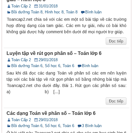
Toán Cấp 2
31/01/2018
Bồi dưỡng Toán 8
,
Hình học 8
,
Toán 8
Bình luận
Toancap2.net chia sẻ với các em một số bài tập về các trường
hợp đồng dạng của tam giác. Các em tự giải, nếu có bài khó
không giải được hãy comment bên dưới để mọi người trợ giúp.
Đọc tiếp
Luyện tập về rút gọn phân số – Toán lớp 6
Toán Cấp 2
29/01/2018
Bồi dưỡng Toán 6
,
Số học 6
,
Toán 6
Bình luận
Sau khi đã đọc các dạng Toán về phân số các em nên luyện
tập với các bài tập về rút gọn phân số bằng những bài tập mà
Toancap2.net cho dưới đây. Bài 1. Rút gọn các phân số sau:
a) b) […]
Đọc tiếp
Các dạng Toán về phân số – Toán lớp 6
Toán Cấp 2
29/01/2018
Bồi dưỡng Toán 6
,
Số học 6
,
Toán 6
3 Bình luận
Ở bài viết này Toancap2.net chia sẻ cho các em học sinh lớp 6