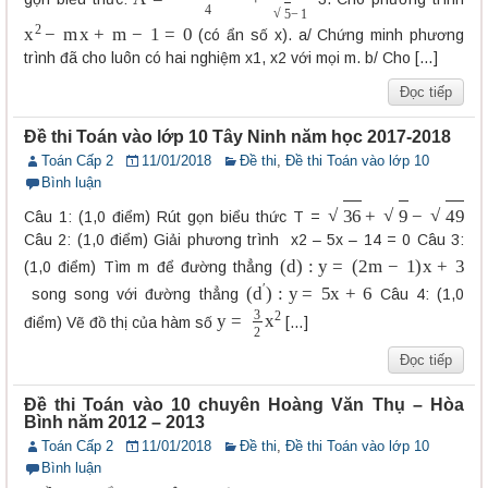
x
2
−
m
x
+
m
−
1
=
0
(có ẩn số x). a/ Chứng minh phương
trình đã cho luôn có hai nghiệm x1, x2 với mọi m. b/ Cho […]
Đọc tiếp
Đề thi Toán vào lớp 10 Tây Ninh năm học 2017-2018
Toán Cấp 2
11/01/2018
Đề thi
,
Đề thi Toán vào lớp 10
Bình luận
36
+
9
−
49
Câu 1: (1,0 điểm) Rút gọn biểu thức T =
Câu 2: (1,0 điểm) Giải phương trình x2 – 5x – 14 = 0 Câu 3:
(
(
d
2
m
)
:
y
−
=
1
)
x
+
3
(1,0 điểm) Tìm m để đường thẳng
(
d
′
)
:
y
=
5
x
+
6
song song với đường thẳng
Câu 4: (1,0
y
=
3
2
x
2
điểm) Vẽ đồ thị của hàm số
[…]
Đọc tiếp
Đề thi Toán vào 10 chuyên Hoàng Văn Thụ – Hòa
Bình năm 2012 – 2013
Toán Cấp 2
11/01/2018
Đề thi
,
Đề thi Toán vào lớp 10
Bình luận