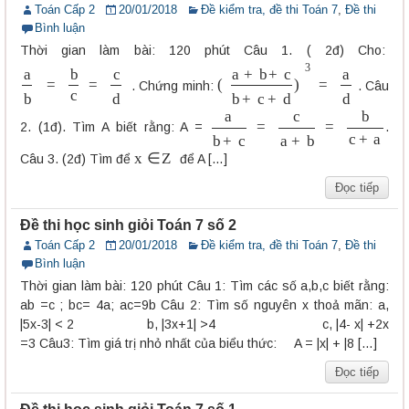
Toán Cấp 2
20/01/2018
Đề kiểm tra, đề thi Toán 7
,
Đề thi
Bình luận
Thời gian làm bài: 120 phút Câu 1. ( 2đ) Cho:
a
b
=
b
c
=
c
d
(
a
+
b
+
c
b
+
c
+
d
)
3
=
a
d
. Chứng minh:
. Câu
a
b
+
c
=
c
a
+
b
=
b
c
+
a
2. (1đ). Tìm A biết rằng: A =
.
x
∈
Z
Câu 3. (2đ) Tìm để
để A […]
Đọc tiếp
Đề thi học sinh giỏi Toán 7 số 2
Toán Cấp 2
20/01/2018
Đề kiểm tra, đề thi Toán 7
,
Đề thi
Bình luận
Thời gian làm bài: 120 phút Câu 1: Tìm các số a,b,c biết rằng:
ab =c ; bc= 4a; ac=9b Câu 2: Tìm số nguyên x thoả mãn: a,
|5x-3| < 2 b, |3x+1| >4 c, |4- x| +2x
=3 Câu3: Tìm giá trị nhỏ nhất của biểu thức: A = |x| + |8 […]
Đọc tiếp