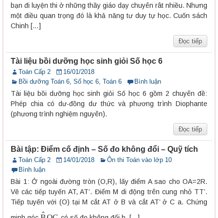
bạn đi luyện thi ở những thầy giáo dạy chuyên rât nhiều. Nhưng
một điều quan trọng đó là khả năng tư duy tự học. Cuốn sách
Chinh […]
Đọc tiếp
Tài liệu bồi dưỡng học sinh giỏi Số học 6
Toán Cấp 2
16/01/2018
Bồi dưỡng Toán 6
,
Số học 6
,
Toán 6
Bình luận
Tài liệu bồi dưỡng học sinh giỏi Số học 6 gồm 2 chuyên đề:
Phép chia có dư-đồng dư thức và phương trình Diophante
(phương trình nghiệm nguyên).
Đọc tiếp
Bài tập: Điểm cố định – Số đo không đổi – Quỹ tích
Toán Cấp 2
14/01/2018
Ôn thi Toán vào lớp 10
Bình luận
Bài 1: Ở ngoài đường tròn (O,R), lấy điểm A sao cho OA=2R.
Vẽ các tiếp tuyến AT, AT’. Điểm M di động trên cung nhỏ TT’.
Tiếp tuyến với (O) tại M cắt AT ở B và cắt AT’ ở C a. Chứng
B
O
C
^
minh góc
có số đo không đổi b. […]