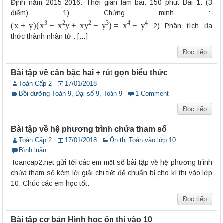
Định năm 2015-2016. Thời gian làm bài: 150 phút Bài 1. (3
điểm) 1) Chứng minh :
(
x
+
y
)
(
x
3
−
x
2
y
+
x
y
2
−
y
3
)
=
x
4
−
y
4
2) Phân tích đa
thức thành nhân tử : […]
Đọc tiếp
Bài tập về căn bậc hai + rút gọn biểu thức
Toán Cấp 2
17/01/2018
Bồi dưỡng Toán 9
,
Đại số 9
,
Toán 9
1 Comment
Đọc tiếp
Bài tập về hệ phương trình chứa tham số
Toán Cấp 2
17/01/2018
Ôn thi Toán vào lớp 10
Bình luận
Toancap2.net gửi tới các em một số bài tập về hệ phương trình
chứa tham số kèm lời giải chi tiết để chuẩn bị cho kì thi vào lớp
10. Chúc các em học tốt.
Đọc tiếp
Bài tập cơ bản Hình học ôn thi vào 10