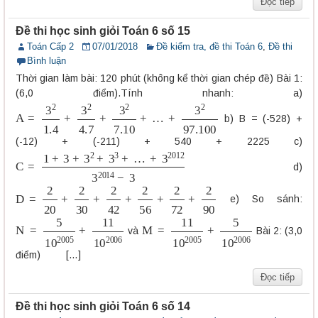
Đọc tiếp
Đề thi học sinh giỏi Toán 6 số 15
Toán Cấp 2
07/01/2018
Đề kiểm tra, đề thi Toán 6
,
Đề thi
Bình luận
Thời gian làm bài: 120 phút (không kể thời gian chép đề) Bài 1:
(6,0 điểm).Tính nhanh: a)
A
=
3
2
1.4
+
3
2
4.7
+
3
2
7.10
+
…
+
3
2
97.100
b) B = (-528) +
(-12) + (-211) + 540 + 2225 c)
C
+
3
=
2012
1
+
3
+
3
3
2014
2
+
3
3
−
+
3
…
d)
D
=
2
20
+
2
30
+
2
42
+
2
56
+
2
72
+
2
90
e) So sánh:
N
=
5
10
2005
+
11
10
2006
M
=
11
10
2005
+
5
10
2006
và
Bài 2: (3,0
điểm) […]
Đọc tiếp
Đề thi học sinh giỏi Toán 6 số 14