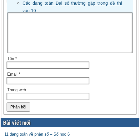
buộc được đánh dấu
*
Các dạng toán Đại số thường gặp trong đề thi
Bình luận
vào 10
Tên
*
Email
*
Trang web
Bài viết mới
11 dạng toán về phân số – Số học 6