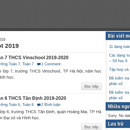
Bài viết m
019
t 2019
11 dạng toá
Các dạng to
n 7 THCS Vinschool 2019-2020
– Số học 6
ưỡng Toán 7
,
Toán 7
1 Comment
Tập hợp và 
n lớp 7, trường THCS Vinschool, TP Hà Nội, năm học
ình học.
Đề kiểm tra
phân số
Đọc tiếp
Đề kiểm tra
n 6 THCS Tân Định 2019-2020
phân số
ưỡng Toán 6
,
Toán 6
2 Bình luận
Nhiều ngư
 lớp 6, trường THCS Tân Định, quận Hoàng Mai, TP Hà
Sorry. No dat
n Đại số và Hình học.
Lưu trữ
Đọc tiếp