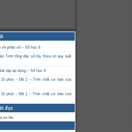
ới
n về phân số – Số học 6
án Tính tổng dãy số lũy thừa có quy luật
bài tập áp dụng – Số học 6
 15 phút – Đề 2 – Tính chất cơ bản của
 15 phút – Đề 1 – Tính chất cơ bản của
ời đọc
a so far.