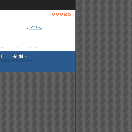
10
Đề thi